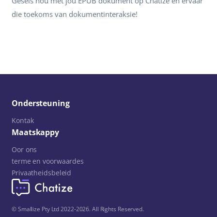
Gesels nou met jou EPUB dokument op Chatize en ervaar
die toekoms van dokumentinteraksie!
Ondersteuning
Kontak
Maatskappy
Oor ons
terme en voorwaardes
Privaatheidsbeleid
© Smallize Pty Ltd 2022-2026. All Rights Reserved.