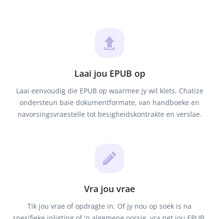
Laai jou EPUB op
Laai eenvoudig die EPUB op waarmee jy wil klets. Chatize
ondersteun baie dokumentformate, van handboeke en
navorsingsvraestelle tot besigheidskontrakte en verslae.
Vra jou vrae
Tik jou vrae of opdragte in. Of jy nou op soek is na
spesifieke inligting of 'n algemene oorsig, vra net jou EPUB.