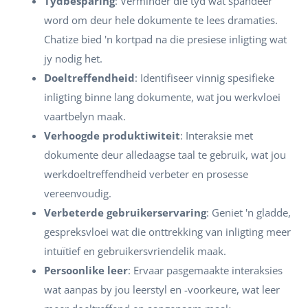
Tydbesparing
: Verminder die tyd wat spandeer
word om deur hele dokumente te lees dramaties.
Chatize bied 'n kortpad na die presiese inligting wat
jy nodig het.
Doeltreffendheid
: Identifiseer vinnig spesifieke
inligting binne lang dokumente, wat jou werkvloei
vaartbelyn maak.
Verhoogde produktiwiteit
: Interaksie met
dokumente deur alledaagse taal te gebruik, wat jou
werkdoeltreffendheid verbeter en prosesse
vereenvoudig.
Verbeterde gebruikerservaring
: Geniet 'n gladde,
gespreksvloei wat die onttrekking van inligting meer
intuïtief en gebruikersvriendelik maak.
Persoonlike leer
: Ervaar pasgemaakte interaksies
wat aanpas by jou leerstyl en -voorkeure, wat leer