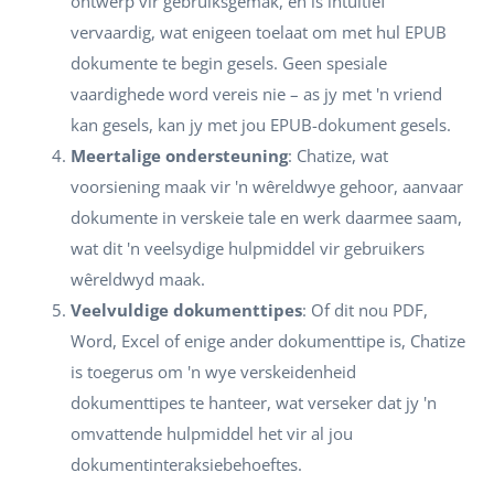
ontwerp vir gebruiksgemak, en is intuïtief
vervaardig, wat enigeen toelaat om met hul EPUB
dokumente te begin gesels. Geen spesiale
vaardighede word vereis nie – as jy met 'n vriend
kan gesels, kan jy met jou EPUB-dokument gesels.
Meertalige ondersteuning
: Chatize, wat
voorsiening maak vir 'n wêreldwye gehoor, aanvaar
dokumente in verskeie tale en werk daarmee saam,
wat dit 'n veelsydige hulpmiddel vir gebruikers
wêreldwyd maak.
Veelvuldige dokumenttipes
: Of dit nou PDF,
Word, Excel of enige ander dokumenttipe is, Chatize
is toegerus om 'n wye verskeidenheid
dokumenttipes te hanteer, wat verseker dat jy 'n
omvattende hulpmiddel het vir al jou
dokumentinteraksiebehoeftes.