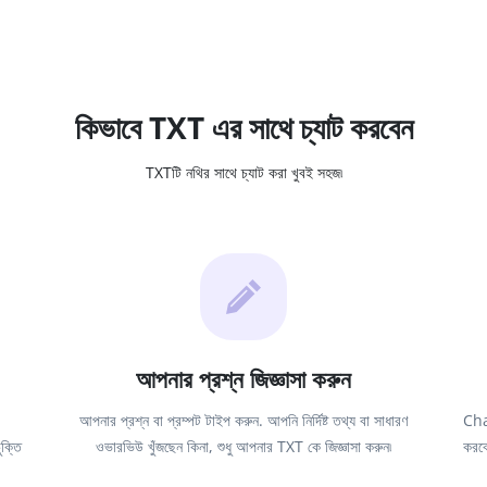
কিভাবে TXT এর সাথে চ্যাট করবেন
TXTটি নথির সাথে চ্যাট করা খুবই সহজ৷
আপনার প্রশ্ন জিজ্ঞাসা করুন
আপনার প্রশ্ন বা প্রম্পট টাইপ করুন. আপনি নির্দিষ্ট তথ্য বা সাধারণ
Chat
ক্তি
ওভারভিউ খুঁজছেন কিনা, শুধু আপনার TXT কে জিজ্ঞাসা করুন৷
করবে