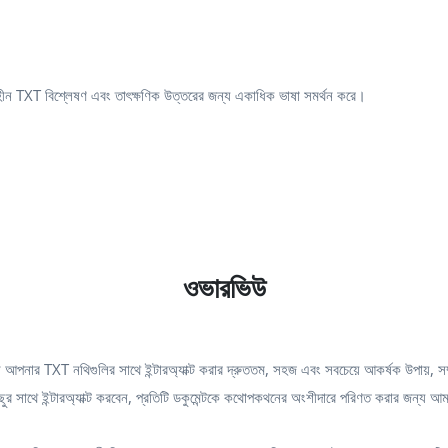
ীন TXT বিশ্লেষণ এবং তাৎক্ষণিক উত্তরের জন্য একাধিক ভাষা সমর্থন করে।
ওভারভিউ
আপনার TXT নথিগুলির সাথে ইন্টারঅ্যাক্ট করার দ্রুততম, সহজ এবং সবচেয়ে আকর্ষক উপায়, সম
 ইন্টারঅ্যাক্ট করবেন, প্রতিটি ডকুমেন্টকে কথোপকথনের অংশীদারে পরিণত করার জন্য আমরা 