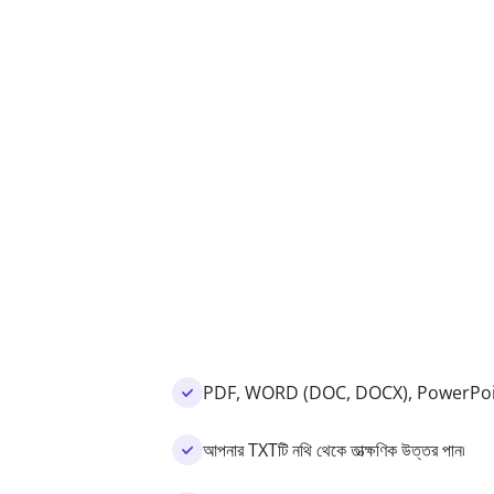
PDF, WORD (DOC, DOCX), PowerPoint (P
আপনার TXTটি নথি থেকে তাত্ক্ষণিক উত্তর পান৷