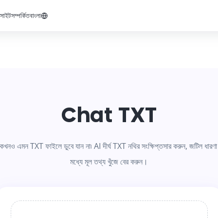
বসাইট
সম্পর্কিত
বাংলা
Chat TXT
 এমন TXT ফাইলে ডুবে যান না৷ AI দীর্ঘ TXT নথির সংক্ষিপ্তসার করুন, জটিল ধারণা ব্
মধ্যে মূল তথ্য খুঁজে বের করুন।