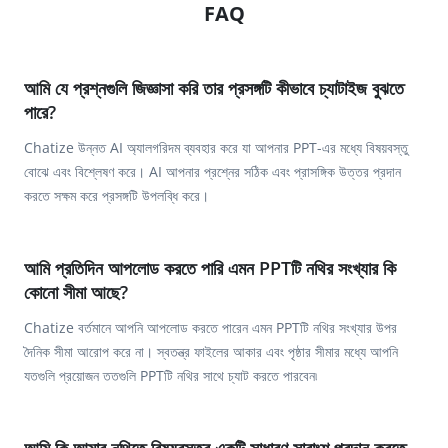
FAQ
আমি যে প্রশ্নগুলি জিজ্ঞাসা করি তার প্রসঙ্গটি কীভাবে চ্যাটাইজ বুঝতে
পারে?
Chatize উন্নত AI অ্যালগরিদম ব্যবহার করে যা আপনার PPT-এর মধ্যে বিষয়বস্তু
বোঝে এবং বিশ্লেষণ করে। AI আপনার প্রশ্নের সঠিক এবং প্রাসঙ্গিক উত্তর প্রদান
করতে সক্ষম করে প্রসঙ্গটি উপলব্ধি করে।
আমি প্রতিদিন আপলোড করতে পারি এমন PPTটি নথির সংখ্যার কি
কোনো সীমা আছে?
Chatize বর্তমানে আপনি আপলোড করতে পারেন এমন PPTটি নথির সংখ্যার উপর
দৈনিক সীমা আরোপ করে না। স্বতন্ত্র ফাইলের আকার এবং পৃষ্ঠার সীমার মধ্যে আপনি
যতগুলি প্রয়োজন ততগুলি PPTটি নথির সাথে চ্যাট করতে পারবেন৷