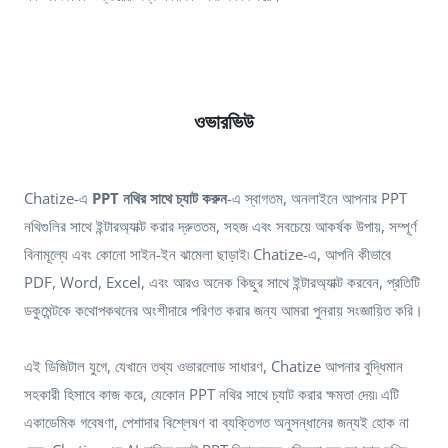
ওভারভিউ
Chatize-এ
PPT নথির সাথে চ্যাট করুন
-এ স্বাগতম, অনলাইনে আপনার PPT
নথিগুলির সাথে ইন্টারঅ্যাক্ট করার দ্রুততম, সহজ এবং সবচেয়ে আকর্ষক উপায়, সম্পূর্ণ
বিনামূল্যে এবং কোনো সাইন-ইন ঝামেলা ছাড়াই৷ Chatize-এ, আপনি কীভাবে
PDF, Word, Excel, এবং আরও অনেক কিছুর সাথে ইন্টারঅ্যাক্ট করবেন, প্রতিটি
ডকুমেন্টকে কথোপকথনের অংশীদারে পরিণত করার জন্য আমরা পুনরায় সংজ্ঞায়িত করি।
এই ডিজিটাল যুগে, যেখানে তথ্য ওভারলোড সাধারণ, Chatize আপনার বুদ্ধিমান
সহকারী হিসাবে কাজ করে, যেকোন PPT নথির সাথে চ্যাট করার ক্ষমতা দেয়৷ এটি
একাডেমিক গবেষণা, পেশাদার বিশ্লেষণ বা ব্যক্তিগত অনুসন্ধানের জন্যই হোক না