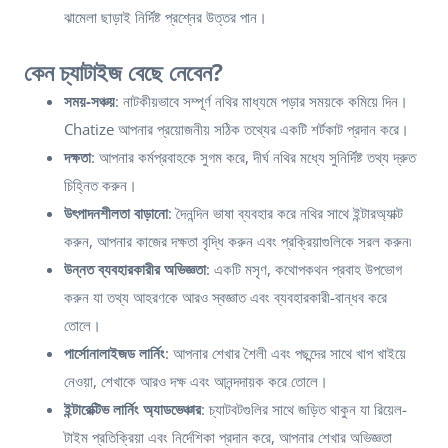
ঝামেলা ছাড়াই নির্দিষ্ট প্রশ্নের উত্তর পান।
কেন চ্যাটাইজ বেছে নেবেন?
সময়-সঞ্চয়
: নাটকীয়ভাবে সম্পূর্ণ নথির মাধ্যমে পড়ার সময়কে কমিয়ে দিন।
Chatize আপনার প্রয়োজনীয় সঠিক তথ্যের একটি শর্টকাট প্রদান করে।
দক্ষতা
: আপনার কর্মপ্রবাহকে সুগম করে, দীর্ঘ নথির মধ্যে সুনির্দিষ্ট তথ্য দ্রুত
চিহ্নিত করুন।
উৎপাদনশীলতা বাড়ানো
: দৈনন্দিন ভাষা ব্যবহার করে নথির সাথে ইন্টারঅ্যাক্ট
করুন, আপনার কাজের দক্ষতা বৃদ্ধি করুন এবং প্রক্রিয়াগুলিকে সরল করুন৷
উন্নত ব্যবহারকারীর অভিজ্ঞতা
: একটি মসৃণ, কথোপকথন প্রবাহ উপভোগ
করুন যা তথ্য আহরণকে আরও স্বজ্ঞাত এবং ব্যবহারকারী-বান্ধব করে
তোলে।
পার্সোনালাইজড লার্নিং
: আপনার শেখার শৈলী এবং পছন্দের সাথে খাপ খাইয়ে
নেওয়া, শেখাকে আরও দক্ষ এবং আনন্দদায়ক করে তোলে।
ইন্টারেক্টিভ লার্নিং অ্যাডভেঞ্চার
: চ্যাটবটগুলির সাথে জড়িত থাকুন যা রিয়েল-
টাইম প্রতিক্রিয়া এবং নির্দেশিকা প্রদান করে, আপনার শেখার অভিজ্ঞতা