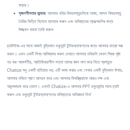
বাড়ায়।
সৃজনশীলতার ভান্ডার
: আপনার নথির বিষয়বস্তুগুলিকে তাজা, আসল বিষয়বস্তু
তৈরির ভিত্তি হিসেবে ব্যবহার করুন এবং ভবিষ্যতের প্রকল্পগুলির জন্য
উজ্জ্বল ধারনা তৈরি করুন৷
চ্যাটাইজ-এর সাথে আজই বুদ্ধিমান ডকুমেন্ট ইন্টারঅ্যাকশনের জন্য আপনার যাত্রা শুরু
করুন। এমন একটি বিশ্ব আবিষ্কার করুন যেখানে আপনার নথিগুলি কেবল স্থির পৃষ্ঠা
নয় বরং আকর্ষণীয়, প্রতিক্রিয়াশীল সত্তা তাদের জ্ঞান ভাগ করে নিতে প্রস্তুত৷
Chatize শুধু একটি হাতিয়ার নয়; এটি কাজ করার এবং শেখার একটি বুদ্ধিমান উপায়,
আপনার নথিতে প্রাণ আনয়ন করে এবং আপনার মিথস্ক্রিয়াকে আরও দক্ষ এবং
আনন্দদায়ক করে তোলে। এখনই Chatize-এ আপনার PPT ডকুমেন্টের সাথে চ্যাট
করুন এবং ডকুমেন্ট ইন্টারঅ্যাকশনের ভবিষ্যতের অভিজ্ঞতা নিন!