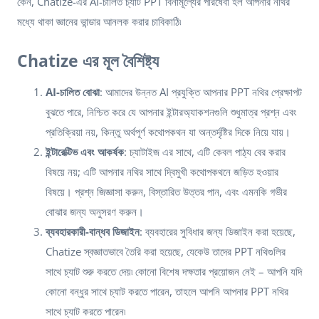
কেন, Chatize-এর AI-চালিত চ্যাট PPT বিনামূল্যের পরিষেবা হল আপনার নথির
মধ্যে থাকা জ্ঞানের ভান্ডার আনলক করার চাবিকাঠি৷
Chatize এর মূল বৈশিষ্ট্য
AI-চালিত বোঝা
: আমাদের উন্নত AI প্রযুক্তি আপনার PPT নথির প্রেক্ষাপট
বুঝতে পারে, নিশ্চিত করে যে আপনার ইন্টারঅ্যাকশনগুলি শুধুমাত্র প্রশ্ন এবং
প্রতিক্রিয়া নয়, কিন্তু অর্থপূর্ণ কথোপকথন যা অন্তর্দৃষ্টির দিকে নিয়ে যায়।
ইন্টারেক্টিভ এবং আকর্ষক
: চ্যাটাইজ এর সাথে, এটি কেবল পাঠ্য বের করার
বিষয়ে নয়; এটি আপনার নথির সাথে দ্বিমুখী কথোপকথনে জড়িত হওয়ার
বিষয়ে। প্রশ্ন জিজ্ঞাসা করুন, বিস্তারিত উত্তর পান, এবং এমনকি গভীর
বোঝার জন্য অনুসরণ করুন।
ব্যবহারকারী-বান্ধব ডিজাইন
: ব্যবহারের সুবিধার জন্য ডিজাইন করা হয়েছে,
Chatize স্বজ্ঞাতভাবে তৈরি করা হয়েছে, যেকেউ তাদের PPT নথিগুলির
সাথে চ্যাট শুরু করতে দেয়৷ কোনো বিশেষ দক্ষতার প্রয়োজন নেই – আপনি যদি
কোনো বন্ধুর সাথে চ্যাট করতে পারেন, তাহলে আপনি আপনার PPT নথির
সাথে চ্যাট করতে পারেন৷