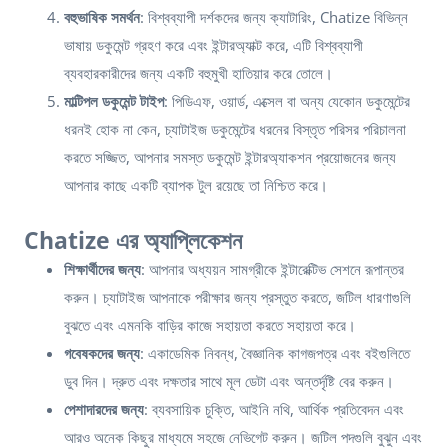
বহুভাষিক সমর্থন
: বিশ্বব্যাপী দর্শকদের জন্য ক্যাটারিং, Chatize বিভিন্ন
ভাষায় ডকুমেন্ট গ্রহণ করে এবং ইন্টারঅ্যাক্ট করে, এটি বিশ্বব্যাপী
ব্যবহারকারীদের জন্য একটি বহুমুখী হাতিয়ার করে তোলে।
মাল্টিপল ডকুমেন্ট টাইপ
: পিডিএফ, ওয়ার্ড, এক্সেল বা অন্য যেকোন ডকুমেন্টের
ধরনই হোক না কেন, চ্যাটাইজ ডকুমেন্টের ধরনের বিস্তৃত পরিসর পরিচালনা
করতে সজ্জিত, আপনার সমস্ত ডকুমেন্ট ইন্টারঅ্যাকশন প্রয়োজনের জন্য
আপনার কাছে একটি ব্যাপক টুল রয়েছে তা নিশ্চিত করে।
Chatize এর অ্যাপ্লিকেশন
শিক্ষার্থীদের জন্য
: আপনার অধ্যয়ন সামগ্রীকে ইন্টারেক্টিভ সেশনে রূপান্তর
করুন। চ্যাটাইজ আপনাকে পরীক্ষার জন্য প্রস্তুত করতে, জটিল ধারণাগুলি
বুঝতে এবং এমনকি বাড়ির কাজে সহায়তা করতে সহায়তা করে।
গবেষকদের জন্য
: একাডেমিক নিবন্ধ, বৈজ্ঞানিক কাগজপত্র এবং বইগুলিতে
ডুব দিন। দ্রুত এবং দক্ষতার সাথে মূল ডেটা এবং অন্তর্দৃষ্টি বের করুন।
পেশাদারদের জন্য
: ব্যবসায়িক চুক্তি, আইনি নথি, আর্থিক প্রতিবেদন এবং
আরও অনেক কিছুর মাধ্যমে সহজে নেভিগেট করুন। জটিল পদগুলি বুঝুন এবং