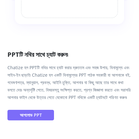
PPTটি নথির সাথে চ্যাট করুন৷
Chatize হল PPTটি নথির সাথে চ্যাট করার দ্রুততম এবং সহজ উপায়, বিনামূল্যে এবং
সাইন-ইন ছাড়াই৷ Chatize হল একটি বিনামূল্যের PPT পাঠক সহকারী যা আপনাকে বই,
গবেষণাপত্র, ম্যানুয়াল, প্রবন্ধ, আইনি চুক্তি, আপনার যা কিছু আছে তার সাথে কথা
বলতে দেয়৷ অন্তর্দৃষ্টি পেতে, বিষয়বস্তু সংক্ষিপ্ত করতে, প্রশ্ন জিজ্ঞাসা করতে এবং সরাসরি
আপনার ফাইল থেকে উত্তর পেতে যেকোনো PPT নথিকে একটি চ্যাটবটে পরিণত করুন৷
আপলোড PPT