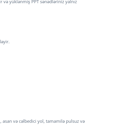
ir və yüklənmiş PPT sənədləriniz yalnız
ləyir.
, asan və cəlbedici yol, tamamilə pulsuz və