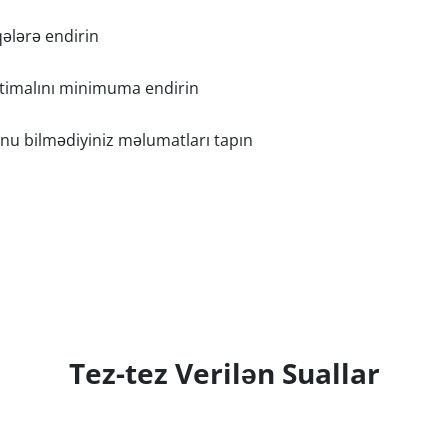
qələrə endirin
htimalını minimuma endirin
u bilmədiyiniz məlumatları tapın
Tez-tez Verilən Suallar