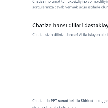
Chatize məlumat təhlükəsizliyinə və məxfiliyi
sorğularınıza cavab vermək üçün istifadə olu
Chatize hansı dilləri dəstəkləy
Chatize sizin dilinizi danışır! AI ilə işləyən a
Chatize-də
PPT sənədləri ilə Söhbət
-ə xoş g
giriş problemləri olmadan.