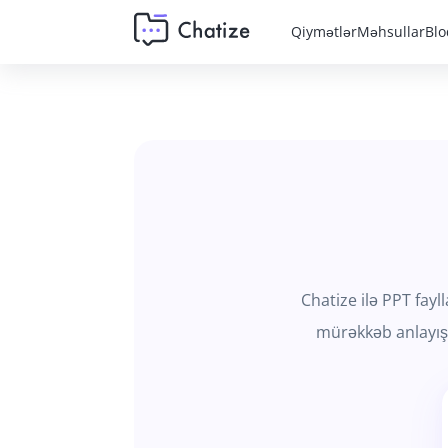
Qiymətlər
Məhsullar
Blo
Chatize ilə PPT fayl
mürəkkəb anlayışl