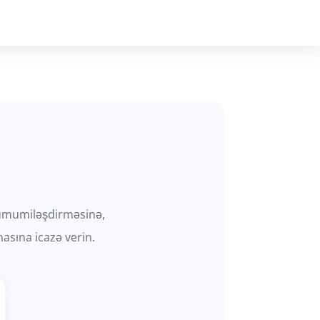
ni ümumiləşdirməsinə,
asına icazə verin.