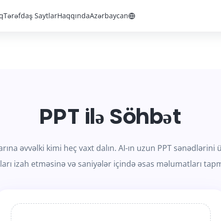
q
Tərəfdaş Saytlar
Haqqında
Azərbaycan
PPT ilə Söhbət
larına əvvəlki kimi heç vaxt dalın. AI-ın uzun PPT sənədləri
arı izah etməsinə və saniyələr içində əsas məlumatları tapm