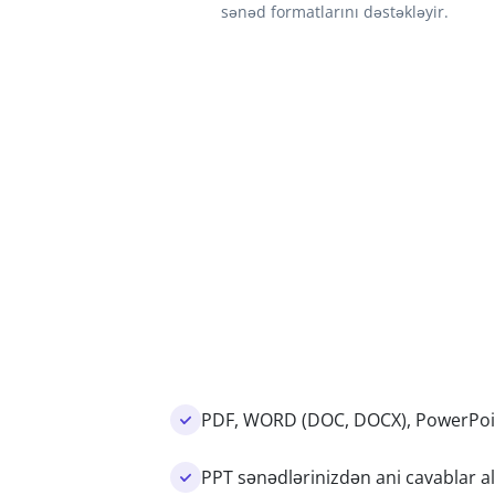
sənəd formatlarını dəstəkləyir.
PDF, WORD (DOC, DOCX), PowerPoint
PPT sənədlərinizdən ani cavablar al