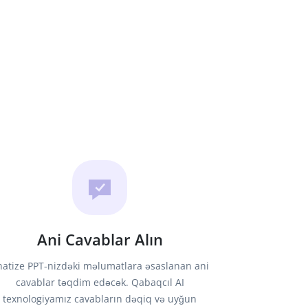
Ani Cavablar Alın
hatize PPT-nizdəki məlumatlara əsaslanan ani
cavablar təqdim edəcək. Qabaqcıl AI
texnologiyamız cavabların dəqiq və uyğun