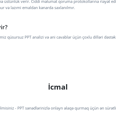
nə üstünlük verir. Ciddi məlumat qoruma protokollarına riayət ed
nur və lazımi emaldan kənarda saxlanılmır.
ir?
lətimiz qüsursuz PPT analizi və ani cavablar üçün çoxlu dilləri dəstək
İcmal
əlmisiniz - PPT sənədlərinizlə onlayn əlaqə qurmaq üçün ən sürətli