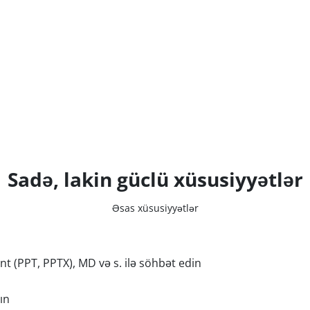
Sadə, lakin güclü xüsusiyyətlər
Əsas xüsusiyyətlər
 (PPT, PPTX), MD və s. ilə söhbət edin
ın