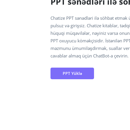
PPT sənədləri ilə s
Chatize PPT sənədləri ilə söhbət etmək 
pulsuz və girişsiz. Chatize kitablar, tədqi
hüquqi müqavilələr, nəyiniz varsa onu
PPT oxuyucu köməkçisidir. İstənilən PPT
məzmunu ümumiləşdirmək, suallar verm
cavablar almaq üçün ChatBot-a çevirin.
PPT Yüklə