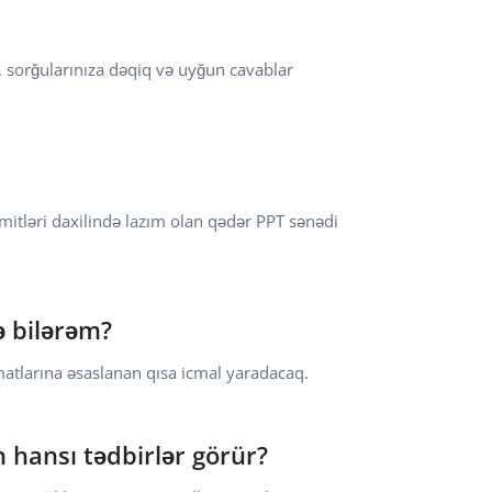
r, sorğularınıza dəqiq və uyğun cavablar
imitləri daxilində lazım olan qədər PPT sənədi
 bilərəm?
atlarına əsaslanan qısa icmal yaradacaq.
 hansı tədbirlər görür?