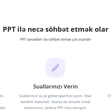
PPT ilə necə söhbət etmək olar
PPT sənədləri ilə söhbət etmək çox asandır
Suallarınızı Verin
in.
Suallarınızı və ya göstərişlərinizi yazın. İstər
C
n
konkret məlumat, istərsə də ümumi icmal
oxlu
axtarırsınız, sadəcə PPT-nizə soruşun.