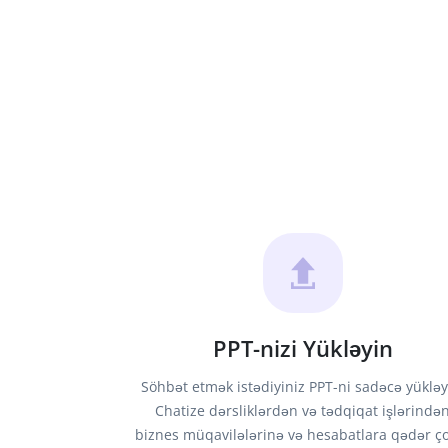
PPT-nizi Yükləyin
Söhbət etmək istədiyiniz PPT-ni sadəcə yükləy
Chatize dərsliklərdən və tədqiqat işlərində
biznes müqavilələrinə və hesabatlara qədər ç