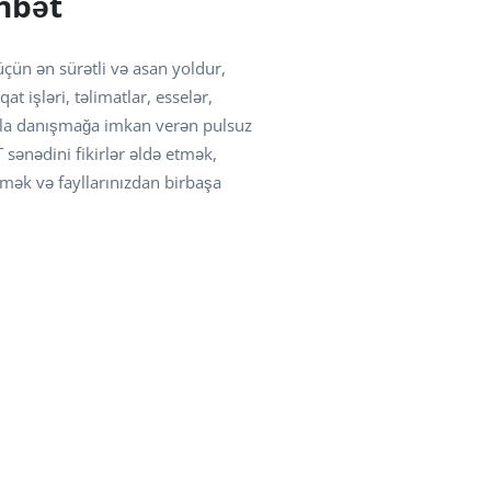
öhbət
üçün ən sürətli və asan yoldur,
qat işləri, təlimatlar, esselər,
nla danışmağa imkan verən pulsuz
 sənədini fikirlər əldə etmək,
ək və fayllarınızdan birbaşa