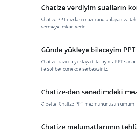
Chatize verdiyim sualların ko
Chatize PPT-nizdəki məzmunu anlayan və təhlil 
verməyə imkan verir.
Gündə yükləyə biləcəyim PPT 
Chatize hazırda yükləyə biləcəyiniz PPT sənədl
ilə söhbət etməkdə sərbəstsiniz.
Chatize-dən sənədimdəki məz
Əlbəttə! Chatize PPT məzmununuzun ümumi icm
Chatize məlumatlarımın təhlük