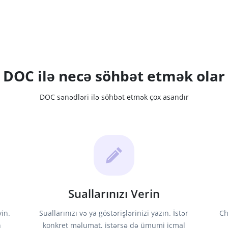
DOC ilə necə söhbət etmək olar
DOC sənədləri ilə söhbət etmək çox asandır
Suallarınızı Verin
in.
Suallarınızı və ya göstərişlərinizi yazın. İstər
Ch
n
konkret məlumat, istərsə də ümumi icmal