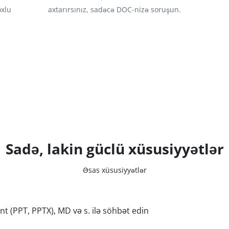
oxlu
axtarırsınız, sadəcə DOC-nizə soruşun.
Sadə, lakin güclü xüsusiyyətlər
Əsas xüsusiyyətlər
 (PPT, PPTX), MD və s. ilə söhbət edin