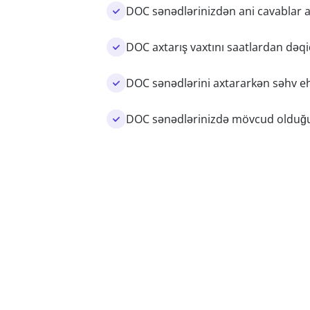
DOC sənədlərinizdən ani cavablar a
DOC axtarış vaxtını saatlardan dəqi
DOC sənədlərini axtararkən səhv e
DOC sənədlərinizdə mövcud olduğun