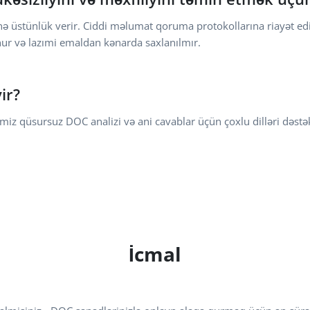
inə üstünlük verir. Ciddi məlumat qoruma protokollarına riayət ed
nur və lazımi emaldan kənarda saxlanılmır.
ir?
lətimiz qüsursuz DOC analizi və ani cavablar üçün çoxlu dilləri dəstə
İcmal