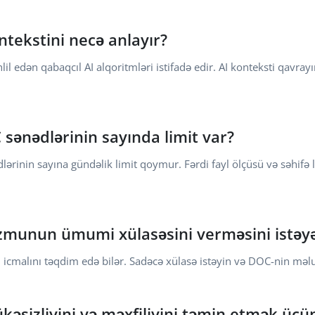
ntekstini necə anlayır?
 edən qabaqcıl AI alqoritmləri istifadə edir. AI konteksti qavrayı
sənədlərinin sayında limit var?
lərinin sayına gündəlik limit qoymur. Fərdi fayl ölçüsü və səhifə 
munun ümumi xülasəsini verməsini istəyə
alını təqdim edə bilər. Sadəcə xülasə istəyin və DOC-nin məlu
əsizliyini və məxfiliyini təmin etmək üçün