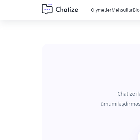
Qiymətlər
Məhsullar
Blo
Chatize il
ümumiləşdirməsin