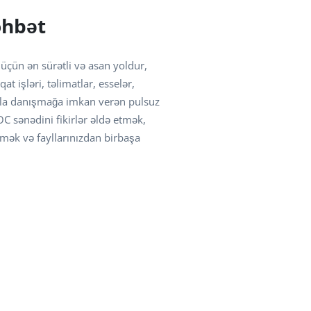
öhbət
üçün ən sürətli və asan yoldur,
qat işləri, təlimatlar, esselər,
nla danışmağa imkan verən pulsuz
C sənədini fikirlər əldə etmək,
ək və fayllarınızdan birbaşa