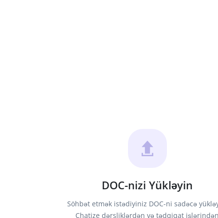
DOC-nizi Yükləyin
Söhbət etmək istədiyiniz DOC-ni sadəcə yükləy
Chatize dərsliklərdən və tədqiqat işlərində