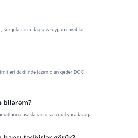
r, sorğularınıza dəqiq və uyğun cavablar
limitləri daxilində lazım olan qədər DOC
 bilərəm?
matlarına əsaslanan qısa icmal yaradacaq.
 hansı tədbirlər görür?