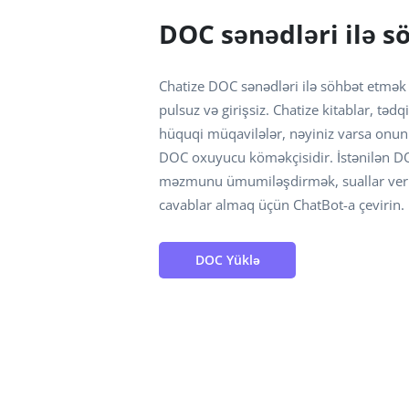
DOC sənədləri ilə s
Chatize DOC sənədləri ilə söhbət etmək 
pulsuz və girişsiz. Chatize kitablar, tədqi
hüquqi müqavilələr, nəyiniz varsa onu
DOC oxuyucu köməkçisidir. İstənilən DO
məzmunu ümumiləşdirmək, suallar verm
cavablar almaq üçün ChatBot-a çevirin.
DOC Yüklə