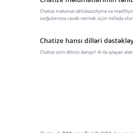
Chatize məlumat təhlükəsizliyinə və məxfiliy
sorğularınıza cavab vermək üçün istifadə olu
Chatize hansı dilləri dəstəkləy
Chatize sizin dilinizi danışır! AI ilə işləyən a