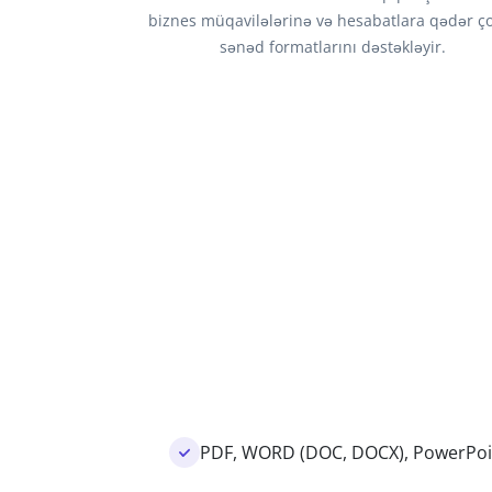
biznes müqavilələrinə və hesabatlara qədər ç
sənəd formatlarını dəstəkləyir.
PDF, WORD (DOC, DOCX), PowerPoint