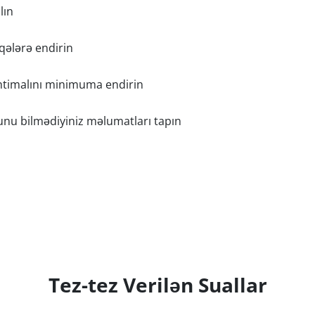
lın
qələrə endirin
htimalını minimuma endirin
u bilmədiyiniz məlumatları tapın
Tez-tez Verilən Suallar