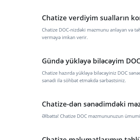
Chatize verdiyim sualların ko
Chatize DOC-nizdəki məzmunu anlayan və təhlil
verməyə imkan verir.
Gündə yükləyə biləcəyim DOC 
Chatize hazırda yükləyə biləcəyiniz DOC sənəd
sənədi ilə söhbət etməkdə sərbəstsiniz.
Chatize-dən sənədimdəki məz
Əlbəttə! Chatize DOC məzmununuzun ümumi icm
Chatize məlumatlarımın təhlük