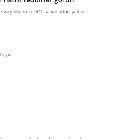
ir və yüklənmiş DOC sənədləriniz yalnız
kləyir.