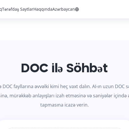
q
Tərəfdaş Saytlar
Haqqında
Azərbaycan
DOC ilə Söhbət
ə DOC fayllarına əvvəlki kimi heç vaxt dalın. AI-ın uzun DOC 
ə, mürəkkəb anlayışları izah etməsinə və saniyələr içində
tapmasına icazə verin.