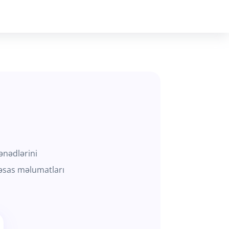
sənədlərini
 əsas məlumatları