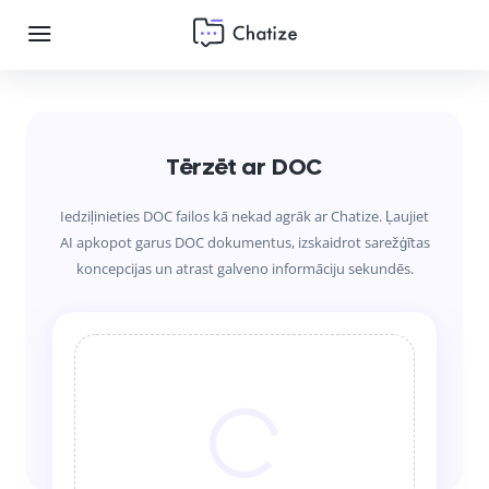
Tērzēt ar DOC
Iedziļinieties DOC failos kā nekad agrāk ar Chatize. Ļaujiet
AI apkopot garus DOC dokumentus, izskaidrot sarežģītas
koncepcijas un atrast galveno informāciju sekundēs.