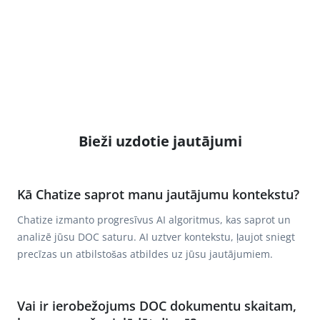
Bieži uzdotie jautājumi
Kā Chatize saprot manu jautājumu kontekstu?
Chatize izmanto progresīvus AI algoritmus, kas saprot un
analizē jūsu DOC saturu. AI uztver kontekstu, ļaujot sniegt
precīzas un atbilstošas atbildes uz jūsu jautājumiem.
Vai ir ierobežojums DOC dokumentu skaitam,