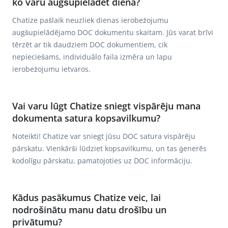
ko varu augšupielādēt dienā?
Chatize pašlaik neuzliek dienas ierobežojumu
augšupielādējamo DOC dokumentu skaitam. Jūs varat brīvi
tērzēt ar tik daudziem DOC dokumentiem, cik
nepieciešams, individuālo faila izmēra un lapu
ierobežojumu ietvaros.
Vai varu lūgt Chatize sniegt vispārēju mana
dokumenta satura kopsavilkumu?
Noteikti! Chatize var sniegt jūsu DOC satura vispārēju
pārskatu. Vienkārši lūdziet kopsavilkumu, un tas ģenerēs
kodolīgu pārskatu, pamatojoties uz DOC informāciju.
Kādus pasākumus Chatize veic, lai
nodrošinātu manu datu drošību un
privātumu?