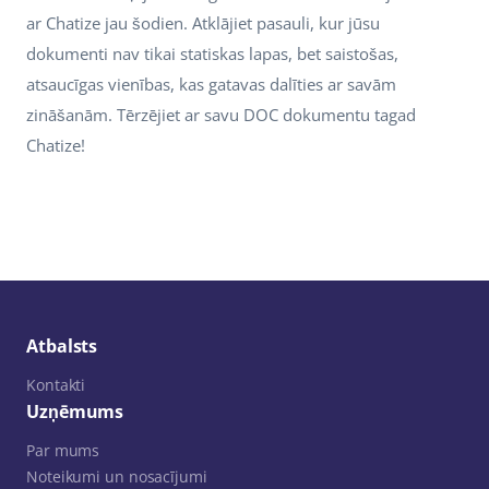
ar Chatize jau šodien. Atklājiet pasauli, kur jūsu
dokumenti nav tikai statiskas lapas, bet saistošas,
atsaucīgas vienības, kas gatavas dalīties ar savām
zināšanām. Tērzējiet ar savu DOC dokumentu tagad
Chatize!
Atbalsts
Kontakti
Uzņēmums
Par mums
Noteikumi un nosacījumi