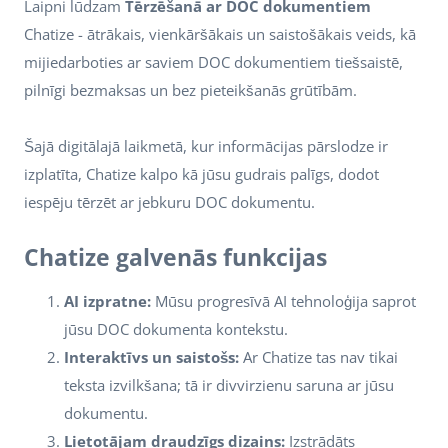
Laipni lūdzam
Tērzēšanā ar DOC dokumentiem
Chatize - ātrākais, vienkāršākais un saistošākais veids, kā
mijiedarboties ar saviem DOC dokumentiem tiešsaistē,
pilnīgi bezmaksas un bez pieteikšanās grūtībām.
Šajā digitālajā laikmetā, kur informācijas pārslodze ir
izplatīta, Chatize kalpo kā jūsu gudrais palīgs, dodot
iespēju tērzēt ar jebkuru DOC dokumentu.
Chatize galvenās funkcijas
AI izpratne:
Mūsu progresīvā AI tehnoloģija saprot
jūsu DOC dokumenta kontekstu.
Interaktīvs un saistošs:
Ar Chatize tas nav tikai
teksta izvilkšana; tā ir divvirzienu saruna ar jūsu
dokumentu.
Lietotājam draudzīgs dizains:
Izstrādāts