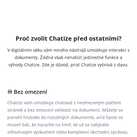
Proč zvolit Chatize před ostatními?
V digitálním věku vám mnoho nástrojů umožňuje interakci s
dokumenty. Žádná však nenabízí jedinečné funkce a
výhody Chatize. Zde je důvod, proč Chatize vyčnívá z davu:
♾️ Bez omezení
Chatize vám umožňuje chatovat s neomezeným počtem
stránek a bez omezení velikosti na dokument. Můžete se
ponořit hluboko do rozsáhlých dokumentů, aniž byste se
museli bát, že narazíte na limit. Ať už se zabýváte
zdlouhavým výzkumem nebo komplexní obchodní zprávou,