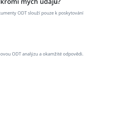
oukromí mých údajů?
okumenty ODT slouží pouze k poskytování
lémovou ODT analýzu a okamžité odpovědi.