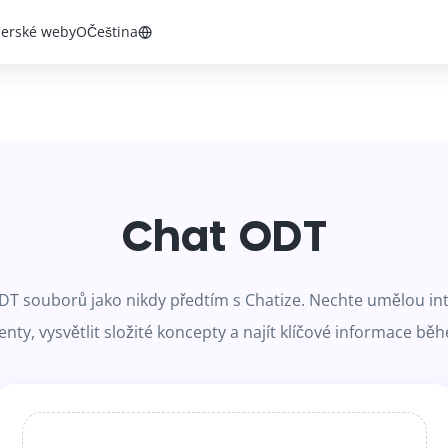
nerské weby
O
Čeština
Chat ODT
DT souborů jako nikdy předtím s Chatize. Nechte umělou int
y, vysvětlit složité koncepty a najít klíčové informace bě