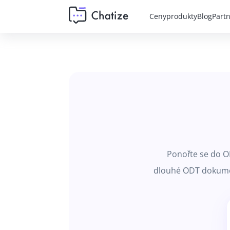
Ceny
produkty
Blog
Part
Ponořte se do O
dlouhé ODT dokument