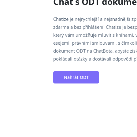
Chat s ODT dokume
Chatize je nejrychlejší a nejsnadnější
zdarma a bez přihlášení. Chatize je be
který vám umožňuje mluvit s knihami,
esejemi, právními smlouvami, s čímkoli
dokument ODT na ChatBota, abyste získa
pokládali otázky a dostávali odpovědi 
Nahrát ODT