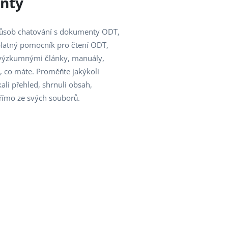
nty
 způsob chatování s dokumenty ODT,
zplatný pomocník pro čtení ODT,
 výzkumnými články, manuály,
, co máte. Proměňte jakýkoli
li přehled, shrnuli obsah,
přímo ze svých souborů.