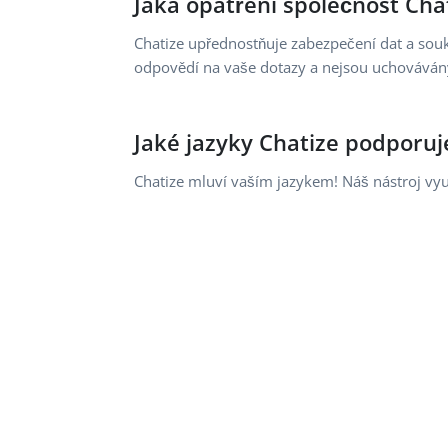
Jaká opatření společnost Cha
Chatize upřednostňuje zabezpečení dat a so
odpovědí na vaše dotazy a nejsou uchováván
Jaké jazyky Chatize podporuj
Chatize mluví vaším jazykem! Náš nástroj vy