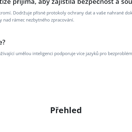
tize přijímá, aby zajistila bezpečnost a s
ukromí. Dodržuje přísné protokoly ochrany dat a vaše nahrané d
y nad rámec nezbytného zpracování.
e?
užívající umělou inteligenci podporuje více jazyků pro bezprob
Přehled