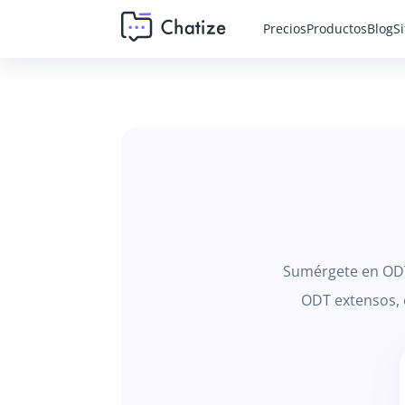
Precios
Productos
Blog
S
Sumérgete en ODT
ODT extensos, 