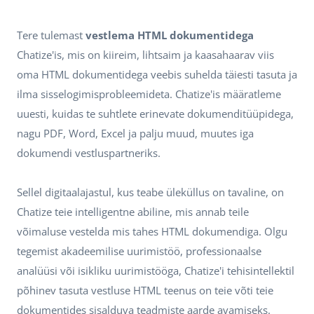
Tere tulemast
vestlema HTML dokumentidega
Chatize'is, mis on kiireim, lihtsaim ja kaasahaarav viis
oma HTML dokumentidega veebis suhelda täiesti tasuta ja
ilma sisselogimisprobleemideta. Chatize'is määratleme
uuesti, kuidas te suhtlete erinevate dokumenditüüpidega,
nagu PDF, Word, Excel ja palju muud, muutes iga
dokumendi vestluspartneriks.
Sellel digitaalajastul, kus teabe üleküllus on tavaline, on
Chatize teie intelligentne abiline, mis annab teile
võimaluse vestelda mis tahes HTML dokumendiga. Olgu
tegemist akadeemilise uurimistöö, professionaalse
analüüsi või isikliku uurimistööga, Chatize'i tehisintellektil
põhinev tasuta vestluse HTML teenus on teie võti teie
dokumentides sisalduva teadmiste aarde avamiseks.