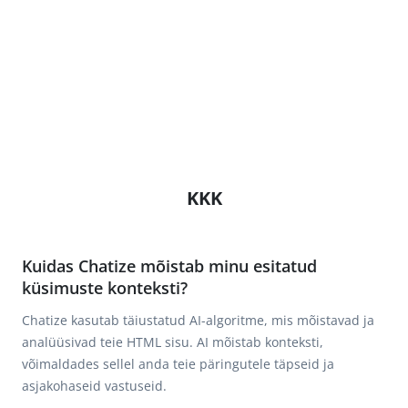
KKK
Kuidas Chatize mõistab minu esitatud
küsimuste konteksti?
Chatize kasutab täiustatud AI-algoritme, mis mõistavad ja
analüüsivad teie HTML sisu. AI mõistab konteksti,
võimaldades sellel anda teie päringutele täpseid ja
asjakohaseid vastuseid.