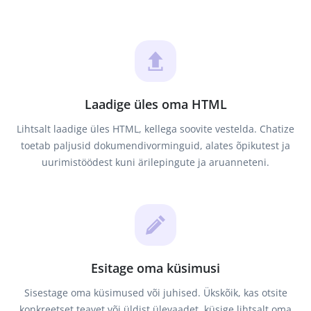
Laadige üles oma HTML
Lihtsalt laadige üles HTML, kellega soovite vestelda. Chatize
toetab paljusid dokumendivorminguid, alates õpikutest ja
uurimistöödest kuni ärilepingute ja aruanneteni.
Esitage oma küsimusi
Sisestage oma küsimused või juhised. Ükskõik, kas otsite
konkreetset teavet või üldist ülevaadet, küsige lihtsalt oma