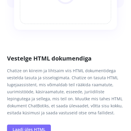
Vestelge HTML dokumendiga
Chatize on kiireim ja lihtsaim viis HTML dokumentidega
vestelda tasuta ja sisselogimata. Chatize on tasuta HTML
lugejaassistent, mis võimaldab teil rääkida raamatute,
uurimistööde, käsiraamatute, esseede, juriidiliste
lepingutega ja sellega, mis teil on. Muutke mis tahes HTML
dokument ChatBotiks, et saada ülevaadet, võtta sisu kokku,
esitada küsimusi ja saada vastuseid otse oma failidest.
Laadi üles HTML