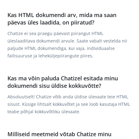
Kas HTML dokumendi arv, mida ma saan
päevas üles laadida, on piiratud?
Chatize ei sea praegu päevast piirangut HTML
üleslaaditava dokumendi arvule. Saate vabalt vestelda nii
paljude HTML dokumendiga, kui vaja, individuaalse
failisuuruse ja leheküljepiirangute piires.
Kas ma võin paluda Chatizel esitada minu
dokumendi sisu üldise kokkuvõtte?
Absoluutselt! Chatize võib anda üldise ülevaate teie HTML
sisust. Küsige lihtsalt kokkuvõtet ja see loob kasutaja HTML
teabe põhjal kokkuvõtliku ülevaate.
Milliseid meetmeid võtab Chatize minu