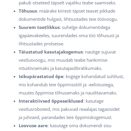
pakub otseteed täpselt vajaliku teabe saamiseks.
Tõhusus
: määrake kiiresti täpset teavet pikkade
dokumentide hulgast, lihtsustades teie töövoogu.
Suurem tootlikkus
: suhelge dokumentidega
igapäevakeeles, suurendades oma töö tõhusust ja
lihtsustades protsesse.
Täiustatud kasutajakogemus
: nautige sujuvat
vestlusvoogu, mis muudab teabe hankimise
intuitiivsemaks ja kasutajasõbralikumaks.
Isikupärastatud õpe
: kogege kohandatud suhtlust,
mis kohandub teie õppimisstiili ja -eelistustega,
muutes õppimise tõhusamaks ja nauditavamaks.
Interaktiivsed õppeseiklused
: kasutage
vestlusroboteid, mis pakuvad reaalajas tagasisidet
ja juhiseid, parandades teie õppimiskogemust.
Loovuse aare
: kasutage oma dokumendi sisu