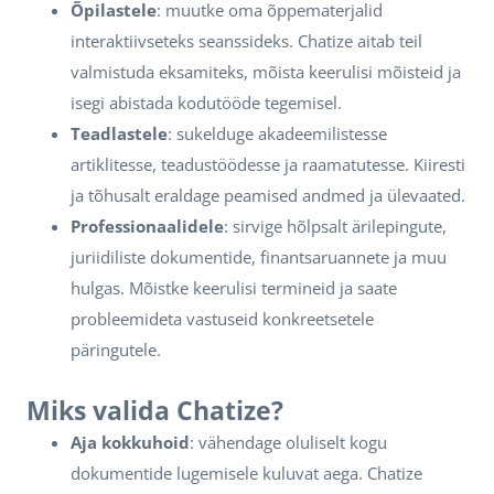
Õpilastele
: muutke oma õppematerjalid
interaktiivseteks seanssideks. Chatize aitab teil
valmistuda eksamiteks, mõista keerulisi mõisteid ja
isegi abistada kodutööde tegemisel.
Teadlastele
: sukelduge akadeemilistesse
artiklitesse, teadustöödesse ja raamatutesse. Kiiresti
ja tõhusalt eraldage peamised andmed ja ülevaated.
Professionaalidele
: sirvige hõlpsalt ärilepingute,
juriidiliste dokumentide, finantsaruannete ja muu
hulgas. Mõistke keerulisi termineid ja saate
probleemideta vastuseid konkreetsetele
päringutele.
Miks valida Chatize?
Aja kokkuhoid
: vähendage oluliselt kogu
dokumentide lugemisele kuluvat aega. Chatize