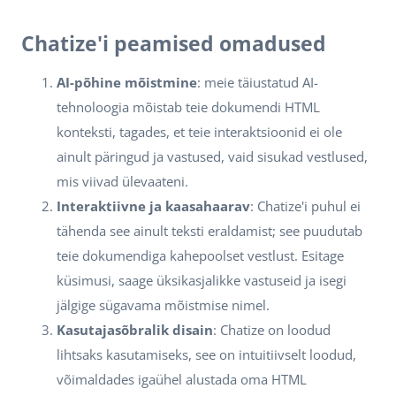
Chatize'i peamised omadused
AI-põhine mõistmine
: meie täiustatud AI-
tehnoloogia mõistab teie dokumendi HTML
konteksti, tagades, et teie interaktsioonid ei ole
ainult päringud ja vastused, vaid sisukad vestlused,
mis viivad ülevaateni.
Interaktiivne ja kaasahaarav
: Chatize'i puhul ei
tähenda see ainult teksti eraldamist; see puudutab
teie dokumendiga kahepoolset vestlust. Esitage
küsimusi, saage üksikasjalikke vastuseid ja isegi
jälgige sügavama mõistmise nimel.
Kasutajasõbralik disain
: Chatize on loodud
lihtsaks kasutamiseks, see on intuitiivselt loodud,
võimaldades igaühel alustada oma HTML