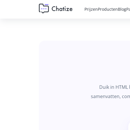
Prijzen
Producten
Blog
P
Duik in HTML 
samenvatten, com