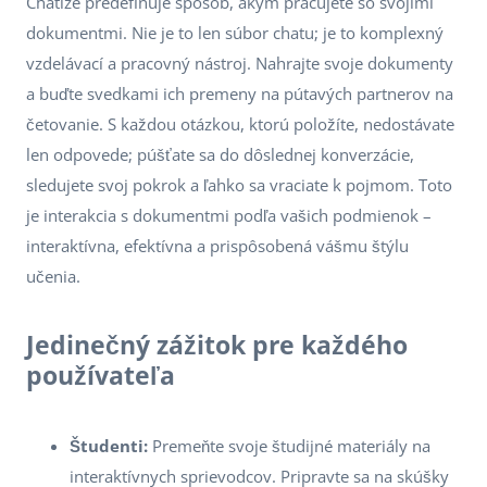
Chatize predefinuje spôsob, akým pracujete so svojimi
dokumentmi. Nie je to len súbor chatu; je to komplexný
vzdelávací a pracovný nástroj. Nahrajte svoje dokumenty
a buďte svedkami ich premeny na pútavých partnerov na
četovanie. S každou otázkou, ktorú položíte, nedostávate
len odpovede; púšťate sa do dôslednej konverzácie,
sledujete svoj pokrok a ľahko sa vraciate k pojmom. Toto
je interakcia s dokumentmi podľa vašich podmienok –
interaktívna, efektívna a prispôsobená vášmu štýlu
učenia.
Jedinečný zážitok pre každého
používateľa
Študenti:
Premeňte svoje študijné materiály na
interaktívnych sprievodcov. Pripravte sa na skúšky