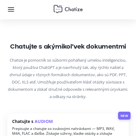
Chatujte s akýmikoľvek dokumentmi
Chatize je pomocník so súbormi poháňaný umelou inteligenciou,
ktorý používa ChatGPT a je navrhnutý tak, aby rýchlo našiel a
zhrnul údaje v rôznych formátoch dokumentov, ako sú PDF, PPT,
DOC, XLS atď. Umožňuje používateľom klásť otázky súvisiace s
dokumentom a získať stručné odpovede s relevantnými úryvkami.
a odkazy na stránky.
NEW
Chatujte s
AUDIOM
Prepisujte a chatujte so zvukovými nahrávkami — MP3, WAV,
M4A, FLAC a ďalšie. Získajte súhrny, kladte otázky a získajte