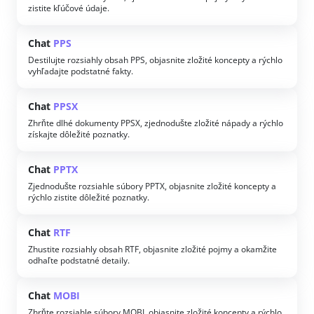
zistite kľúčové údaje.
Chat
PPS
Destilujte rozsiahly obsah PPS, objasnite zložité koncepty a rýchlo
vyhľadajte podstatné fakty.
Chat
PPSX
Zhrňte dlhé dokumenty PPSX, zjednodušte zložité nápady a rýchlo
získajte dôležité poznatky.
Chat
PPTX
Zjednodušte rozsiahle súbory PPTX, objasnite zložité koncepty a
rýchlo zistite dôležité poznatky.
Chat
RTF
Zhustite rozsiahly obsah RTF, objasnite zložité pojmy a okamžite
odhaľte podstatné detaily.
Chat
MOBI
Zhrňte rozsiahle súbory MOBI, objasnite zložité koncepty a rýchlo