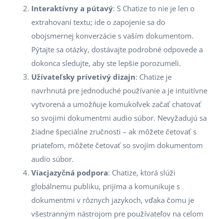
Interaktívny a pútavý
: S Chatize to nie je len o
extrahovaní textu; ide o zapojenie sa do
obojsmernej konverzácie s vaším dokumentom.
Pýtajte sa otázky, dostávajte podrobné odpovede a
dokonca sledujte, aby ste lepšie porozumeli.
Užívateľsky prívetivý dizajn
: Chatize je
navrhnutá pre jednoduché používanie a je intuitívne
vytvorená a umožňuje komukoľvek začať chatovať
so svojimi dokumentmi audio súbor. Nevyžadujú sa
žiadne špeciálne zručnosti – ak môžete četovať s
priateľom, môžete četovať so svojím dokumentom
audio súbor.
Viacjazyčná podpora
: Chatize, ktorá slúži
globálnemu publiku, prijíma a komunikuje s
dokumentmi v rôznych jazykoch, vďaka čomu je
všestranným nástrojom pre používateľov na celom