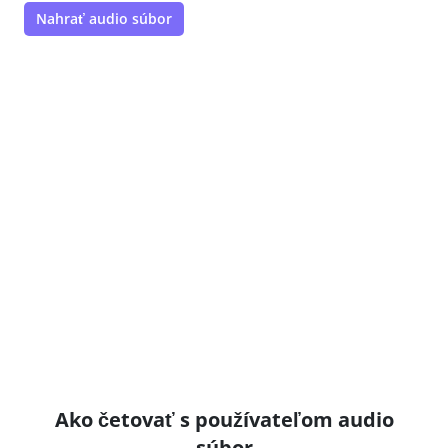
Nahrať audio súbor
Ako četovať s používateľom audio
súbor