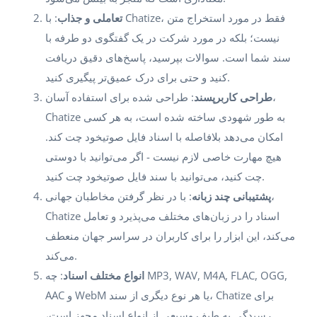
تعاملی و جذاب
: با Chatize، فقط در مورد استخراج متن
نیست؛ بلکه در مورد شرکت در یک گفتگوی دو طرفه با
سند شما است. سوالات بپرسید، پاسخ‌های دقیق دریافت
کنید و حتی برای درک عمیق‌تر پیگیری کنید.
طراحی کاربرپسند
: طراحی شده برای استفاده آسان،
Chatize به طور شهودی ساخته شده است، به هر کسی
امکان می‌دهد بلافاصله با اسناد فایل صوتیخود چت کند.
هیچ مهارت خاصی لازم نیست - اگر می‌توانید با دوستی
چت کنید، می‌توانید با سند فایل صوتیخود چت کنید.
پشتیبانی چند زبانه
: با در نظر گرفتن مخاطبان جهانی،
Chatize اسناد را در زبان‌های مختلف می‌پذیرد و تعامل
می‌کند، این ابزار را برای کاربران در سراسر جهان منعطف
می‌کند.
انواع مختلف اسناد
: چه MP3, WAV, M4A, FLAC, OGG,
AAC و WebM یا هر نوع دیگری از سند، Chatize برای
رسیدگی به طیف وسیعی از انواع اسناد مجهز است،